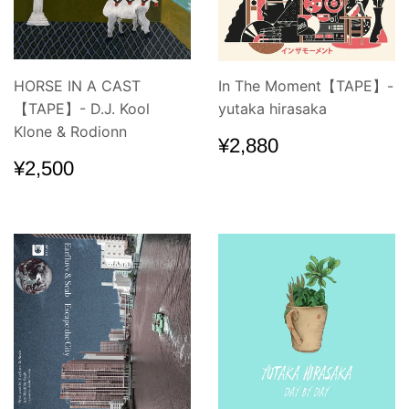
HORSE IN A CAST
In The Moment【TAPE】-
【TAPE】- D.J. Kool
yutaka hirasaka
Klone & Rodionn
通
¥2,880
¥2,880
常
通
¥2,500
¥2,500
価
常
格
価
格