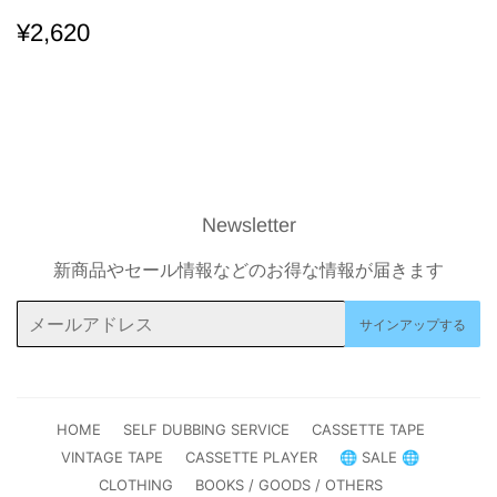
通
¥2,620
¥2,620
常
価
格
Newsletter
新商品やセール情報などのお得な情報が届きます
メ
サインアップする
ー
ル
ア
ド
HOME
SELF DUBBING SERVICE
CASSETTE TAPE
レ
VINTAGE TAPE
CASSETTE PLAYER
🌐 SALE 🌐
ス
CLOTHING
BOOKS / GOODS / OTHERS