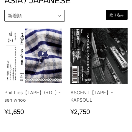
ASIA / JAPANESE
絞り込み
PhiLLies【TAPE】(+DL) -
ASCENT【TAPE】-
sen whoo
KAPSOUL
通
¥1,650
通
¥2,750
¥1,650
¥2,750
常
常
価
価
格
格