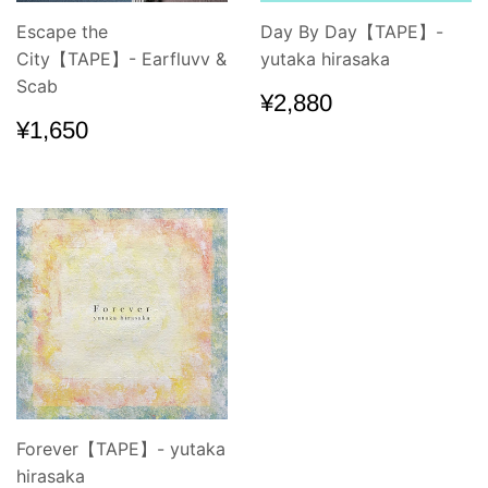
Escape the
Day By Day【TAPE】-
City【TAPE】- Earfluvv &
yutaka hirasaka
Scab
通
¥2,880
¥2,880
常
通
¥1,650
¥1,650
価
常
格
価
格
Forever【TAPE】- yutaka
hirasaka