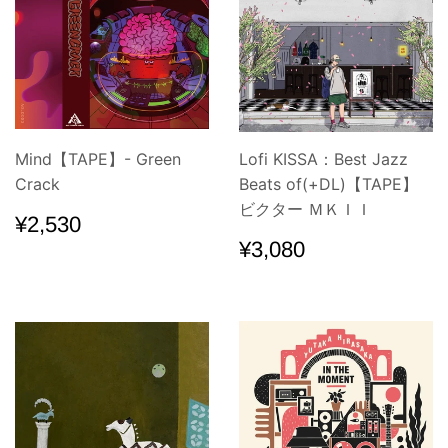
Mind【TAPE】- Green
Lofi KISSA：Best Jazz
Crack
Beats of(+DL)【TAPE】
ビクター ＭＫＩＩ
通
¥2,530
¥2,530
常
通
¥3,080
¥3,080
価
常
格
価
格