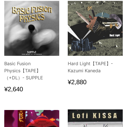
Basic Fusion
Hard Light【TAPE】-
Physics【TAPE】
Kazumi Kaneda
（+DL）- SUPPLE
通
¥2,880
¥2,880
常
通
¥2,640
¥2,640
価
常
格
価
格