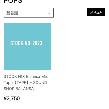
POPS
絞り込み
STOCK NO: Balansa Mix
Tape【TAPE】- SOUND
SHOP BALANSA
通
¥2,750
¥2,750
常
価