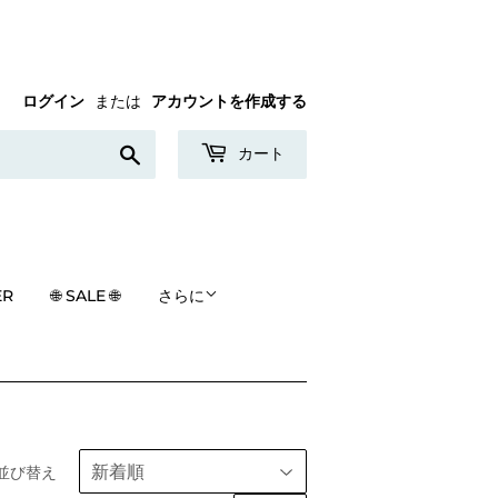
ログイン
または
アカウントを作成する
検
カート
索
す
る
ER
🌐 SALE 🌐
さらに
並び替え