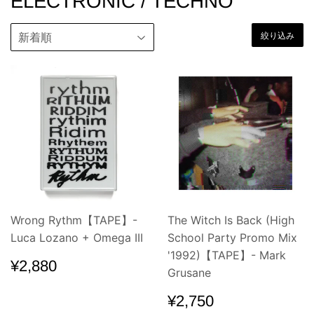
ELECTRONIC / TECHNO
絞り込み
Wrong Rythm【TAPE】-
The Witch Is Back (High
Luca Lozano + Omega III
School Party Promo Mix
'1992)【TAPE】- Mark
通
¥2,880
¥2,880
Grusane
常
価
通
¥2,750
¥2,750
格