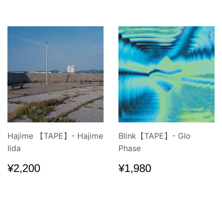
常
価
格
Hajime 【TAPE】- Hajime
Blink【TAPE】- Glo
Iida
Phase
通
¥2,200
通
¥1,980
¥2,200
¥1,980
常
常
価
価
格
格