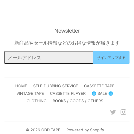
に
で
投
ピ
稿
ン
す
す
る
る
Newsletter
新商品やセール情報などのお得な情報が届きます
メ
サインアップする
ー
ル
ア
ド
HOME
SELF DUBBING SERVICE
CASSETTE TAPE
レ
VINTAGE TAPE
CASSETTE PLAYER
🌐 SALE 🌐
ス
CLOTHING
BOOKS / GOODS / OTHERS
Twitter
Ins
© 2026
ODD TAPE
Powered by Shopify